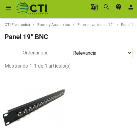
g_translate
search
contact_support
person

CTI Electrónica
Racks y Accesorios
Paneles vacíos de 19"
Panel 19
Panel 19" BNC
Ordenar por:
Mostrando 1-1 de 1 artículo(s)