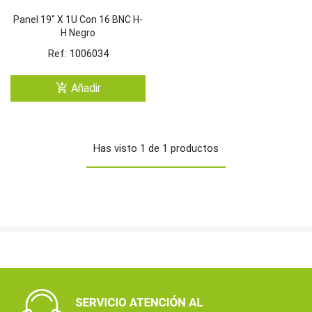
Panel 19" X 1U Con 16 BNC H-
H Negro
Ref: 1006034
add_shopping_cart
Añadir
Has visto 1 de 1 productos