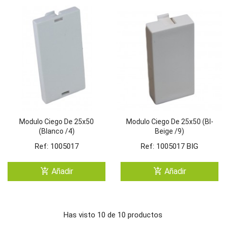
Modulo Ciego De 25x50
Modulo Ciego De 25x50 (Bl-
(Blanco /4)
Beige /9)
Ref: 1005017
Ref: 1005017 BIG
add_shopping_cart
add_shopping_cart
Añadir
Añadir
Has visto 10 de 10 productos