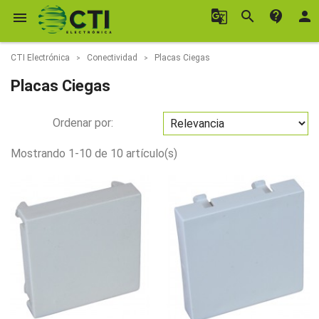
g_translate
search
contact_support
person

CTI Electrónica
Conectividad
Placas Ciegas
Placas Ciegas
Ordenar por:
Mostrando 1-10 de 10 artículo(s)