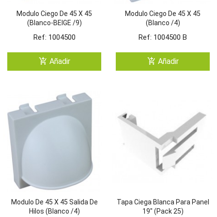
Modulo Ciego De 45 X 45
Modulo Ciego De 45 X 45
(Blanco-BEIGE /9)
(Blanco /4)
Ref: 1004500
Ref: 1004500 B
add_shopping_cart
add_shopping_cart
Añadir
Añadir
Modulo De 45 X 45 Salida De
Tapa Ciega Blanca Para Panel
Hilos (Blanco /4)
19" (Pack 25)