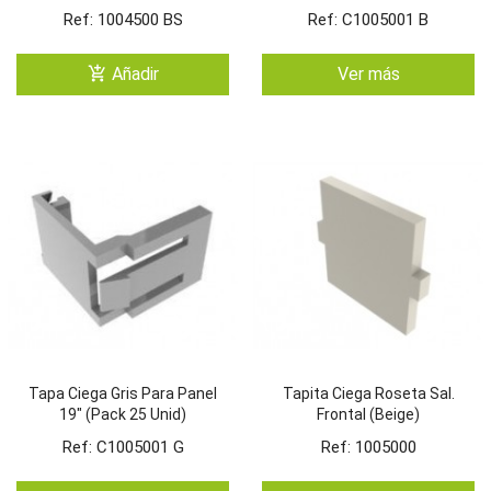
Ref: 1004500 BS
Ref: C1005001 B
add_shopping_cart
Añadir
Ver más
Tapa Ciega Gris Para Panel
Tapita Ciega Roseta Sal.
19" (Pack 25 Unid)
Frontal (Beige)
Ref: C1005001 G
Ref: 1005000