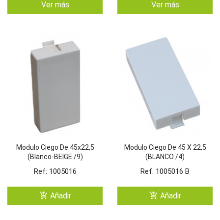
Ver más
Ver más
Modulo Ciego De 45x22,5
Modulo Ciego De 45 X 22,5
(Blanco-BEIGE /9)
(BLANCO /4)
Ref: 1005016
Ref: 1005016 B
add_shopping_cart
add_shopping_cart
Añadir
Añadir