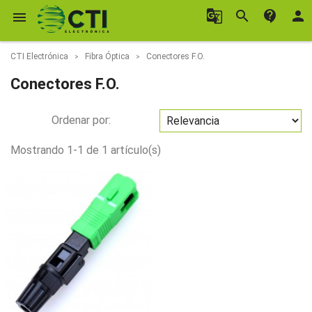
g_translate
search
contact_support
person

CTI Electrónica
Fibra Óptica
Conectores F.O.
Conectores F.O.
Ordenar por:
Mostrando 1-1 de 1 artículo(s)