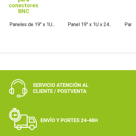
conectores
BNC
Paneles de 19" x 1U...
Panel 19" x 1U x 24...
Panel