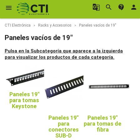
g_translate
search
contact_support
person

CTI Electrónica
Racks y Accesorios
Paneles vacíos de 19"
Paneles vacíos de 19"
Pulsa en la Subcategoría que aparece a la izquierda
para visualizar los productos de cada categoría.
Paneles 19"
para tomas
Keystone
Paneles 19"
Paneles 19"
para
para tomas de
conectores
fibra
SUB-D