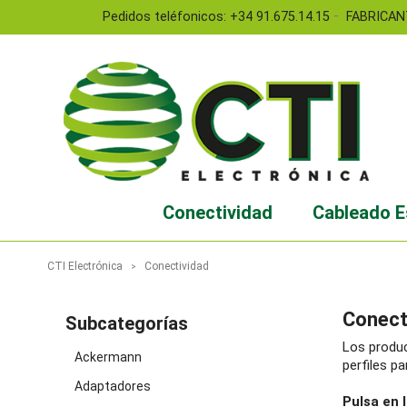
-
Pedidos teléfonicos: +34 91.675.14.15
FABRICAN
Conectividad
Cableado E
CTI Electrónica
Conectividad
Conect
Subcategorías
Los produc
Ackermann
perfiles p
Adaptadores
Pulsa en 