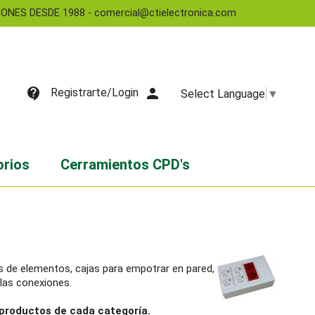
NES DESDE 1988 - comercial@ctielectronica.com
contact_support
person
Registrarte/Login
Select Language
▼
orios
Cerramientos CPD's
as de elementos, cajas para empotrar en pared,
las conexiones.
s productos de cada categoría.