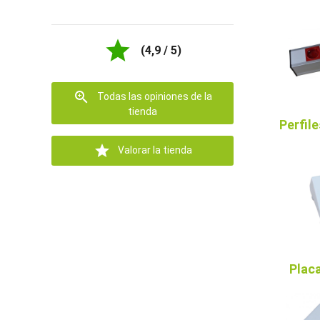

(4,9 / 5)

Todas las opiniones de la
tienda
Perfile

Valorar la tienda
Placa