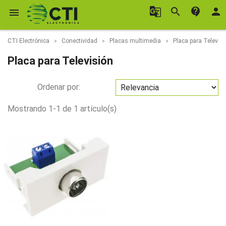
g_translate
search
contact_support
person

CTI Electrónica
Conectividad
Placas multimedia
Placa para Televisi
Placa para Televisión
Ordenar por:
Mostrando 1-1 de 1 artículo(s)