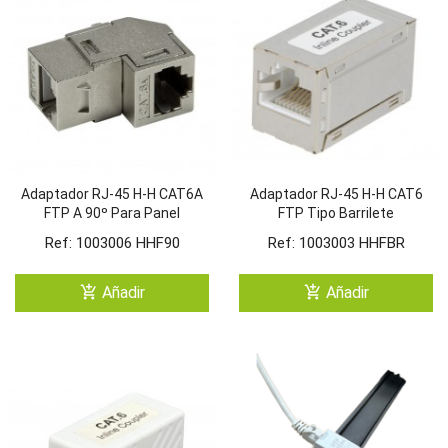
Adaptador RJ-45 H-H CAT6A
Adaptador RJ-45 H-H CAT6
FTP A 90º Para Panel
FTP Tipo Barrilete
Ref: 1003006 HHF90
Ref: 1003003 HHFBR
add_shopping_cart
add_shopping_cart
Añadir
Añadir