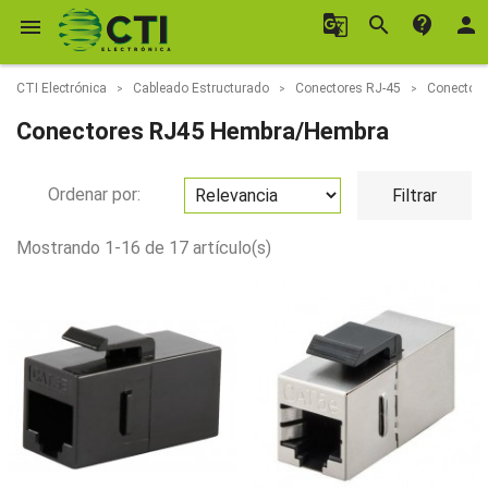
g_translate
search
contact_support
person

CTI Electrónica
Cableado Estructurado
Conectores RJ-45
Conector
Conectores RJ45 Hembra/Hembra
Ordenar por:
Filtrar
Mostrando 1-16 de 17 artículo(s)