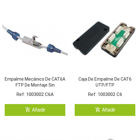
Empalme Mecánico De CAT6A
Caja De Empalme De CAT6
FTP De Montaje Sin
UTP/FTP
Herramienta
Ref: 1003002 C6A
Ref: 1003002 C6
add_shopping_cart
add_shopping_cart
Añadir
Añadir