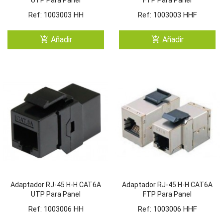
UTP Para Panel
FTP Para Panel
Ref: 1003003 HH
Ref: 1003003 HHF
add_shopping_cart
add_shopping_cart
Añadir
Añadir
Adaptador RJ-45 H-H CAT6A
Adaptador RJ-45 H-H CAT6A
UTP Para Panel
FTP Para Panel
Ref: 1003006 HH
Ref: 1003006 HHF