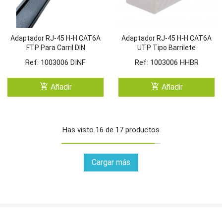
Adaptador RJ-45 H-H CAT6A
Adaptador RJ-45 H-H CAT6A
FTP Para Carril DIN
UTP Tipo Barrilete
Ref: 1003006 DINF
Ref: 1003006 HHBR
add_shopping_cart
add_shopping_cart
Añadir
Añadir
Has visto 16 de 17 productos
Cargar más