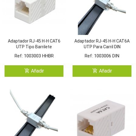
Adaptador RJ-45 H-H CAT6
Adaptador RJ-45 H-H CAT6A
UTP Tipo Barrilete
UTP Para Carril DIN
Ref: 1003003 HHBR
Ref: 1003006 DIN
add_shopping_cart
add_shopping_cart
Añadir
Añadir