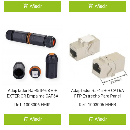
add_shopping_cart
add_shopping_cart
Añadir
Añadir
Adaptador RJ-45 IP-68 H-H
Adaptador RJ-45 H-H CAT6A
EXTERIOR Empalme CAT6A
FTP Estrecho Para Panel
FTP
Ref: 1003006 HHIP
Ref: 1003006 HHFB
add_shopping_cart
add_shopping_cart
Añadir
Añadir