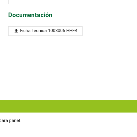
Documentación
Ficha técnica 1003006 HHFB
file_download
ara panel.