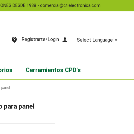
NES DESDE 1988 - comercial@ctielectronica.com
contact_support
person
Registrarte/Login
Select Language
▼
orios
Cerramientos CPD's
 panel
 para panel