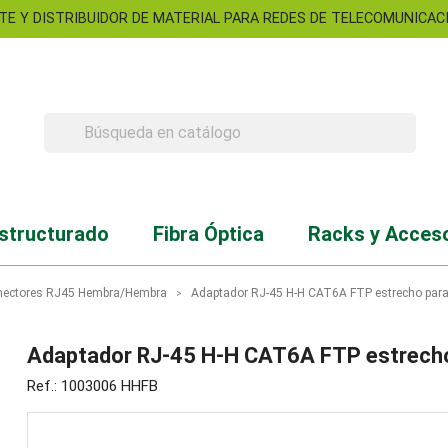
TE Y DISTRIBUIDOR DE MATERIAL PARA REDES DE TELECOMUNICACIO

structurado
Fibra Óptica
Racks y Acces
nectores RJ45 Hembra/Hembra
Adaptador RJ-45 H-H CAT6A FTP estrecho para
Adaptador RJ-45 H-H CAT6A FTP estrecho
Ref.: 1003006 HHFB