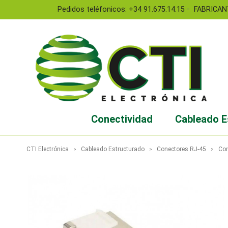
-
Pedidos teléfonicos: +34 91.675.14.15
FABRICAN
Conectividad
Cableado E
CTI Electrónica
Cableado Estructurado
Conectores RJ-45
Co