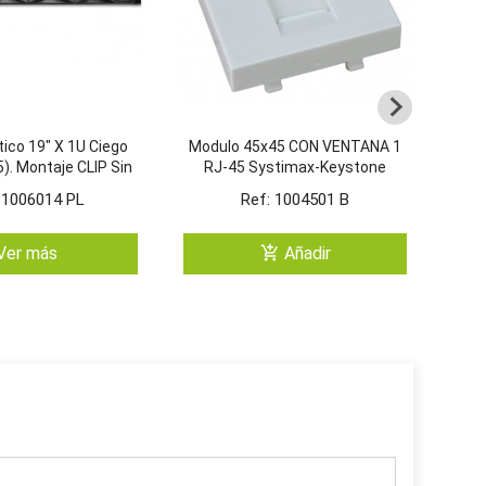
tico 19" X 1U Ciego
Modulo 45x45 CON VENTANA 1
La
). Montaje CLIP Sin
RJ-45 Systimax-Keystone
ornilleria
(BLANCO /4)
 1006014 PL
Ref: 1004501 B
add_shopping_cart
Ver más
Añadir