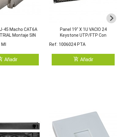
RJ-45 Macho CAT6A
Panel 19" X 1U VACIO 24
Ca
TRIAL Montaje SIN
Keystone UTP/FTP Con
R
rramienta
Pasahilos Trasero De Aluminio
 MI
Ref: 1006024 PTA
Ref: 
Y Toma De Tierra
ping_cart
add_shopping_cart
Añadir
Añadir