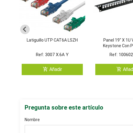
Latiguillo UTP CAT6A LSZH
Panel 19" X 1U 
Keystone Con P
Traser
Ref: 3007 X.6A Y
Ref: 10060
add_shopping_cart
add_shopping_cart
Añadir
Añad
Pregunta sobre este artículo
Nombre