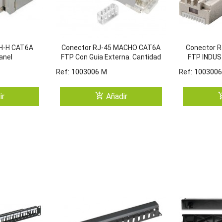
 H-H CAT6A
Conector RJ-45 MACHO CAT6A
Conector 
anel
FTP Con Guia Externa. Cantidad
FTP INDUS
Minima. Blister De 100 Unidades
He
Ref: 1003006 M
Ref: 1003006
add_shopping_cart
add_shop
ir
Añadir