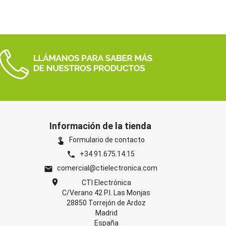
Información de la tienda
Formulario de contacto
touch_app
+34 91.675.14.15
phone
comercial@ctielectronica.com
email
location_on
CTI Electrónica
C/Verano 42 P.I. Las Monjas
28850 Torrejón de Ardoz
Madrid
España