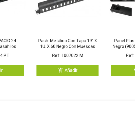
VACIO 24
Pash. Metálico Con Tapa 19" X
Panel Plas
asahilos
1U. X 60 Negro Con Muescas
Negro (9005
o
T
24 PT
Ref: 1007022 M
Ref:
add_shopping_cart
ir
Añadir