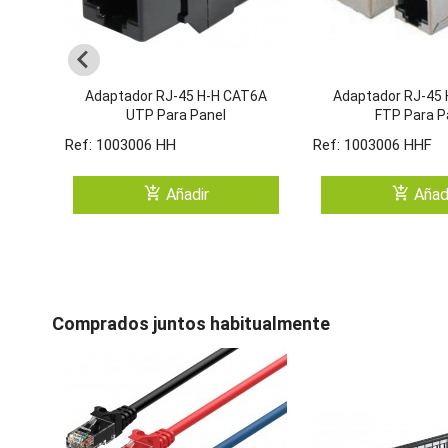
Adaptador RJ-45 H-H CAT6A
Adaptador RJ-45
UTP Para Panel
FTP Para P
Ref: 1003006 HH
Ref: 1003006 HHF
add_shopping_cart
add_shopping_cart
Añadir
Añad
Comprados juntos habitualmente