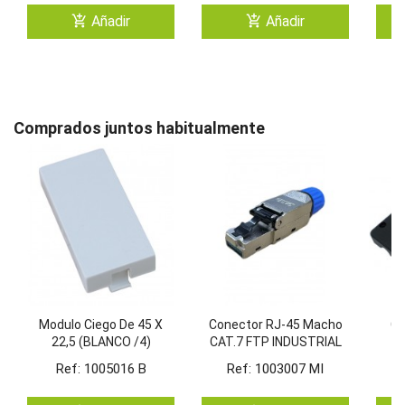
add_shopping_cart
add_shopping_cart
Añadir
Añadir
Comprados juntos habitualmente
Modulo Ciego De 45 X
Conector RJ-45 Macho
Ca
22,5 (BLANCO /4)
CAT.7 FTP INDUSTRIAL
Montaje SIN Herramienta
Ref: 1005016 B
Ref: 1003007 MI