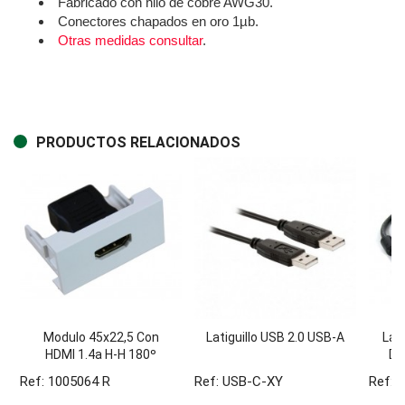
Fabricado con hilo de cobre AWG30.
Conectores chapados en oro 1µb.
Otras medidas consultar
.
PRODUCTOS RELACIONADOS
Modulo 45x22,5 Con
Latiguillo USB 2.0 USB-A
Lat
HDMI 1.4a H-H 180º
Do
RECTO. Blanco /4
Ref: 1005064 R
Ref: USB-C-XY
Ref: 