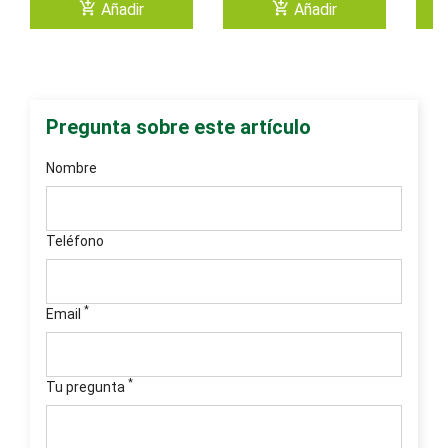
add_shopping_cart
add_shopping_cart
Añadir
Añadir
Pregunta sobre este artículo
Nombre
Teléfono
*
Email
*
Tu pregunta