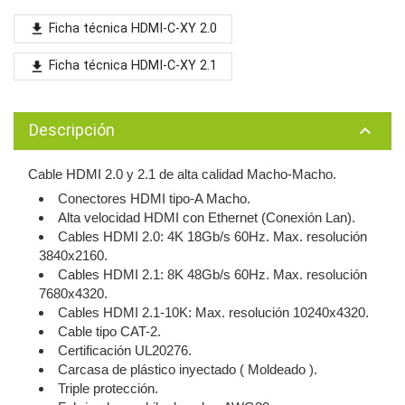
Ficha técnica HDMI-C-XY 2.0
file_download
Ficha técnica HDMI-C-XY 2.1
file_download
Descripción
keyboard_arrow_up
Cable HDMI 2.0 y 2.1 de alta calidad Macho-Macho.
Conectores HDMI tipo-A Macho.
Alta velocidad HDMI con Ethernet (Conexión Lan).
Cables HDMI 2.0: 4K 18Gb/s 60Hz. Max. resolución
3840x2160.
Cables HDMI 2.1: 8K 48Gb/s 60Hz. Max. resolución
7680x4320.
Cables HDMI 2.1-10K: Max. resolución 10240x4320.
Cable tipo CAT-2.
Certificación UL20276.
Carcasa de plástico inyectado ( Moldeado ).
Triple protección.