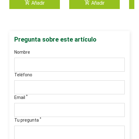
add_shopping_cart
add_shopping_cart
Añadir
Añadir
Pregunta sobre este artículo
Nombre
Teléfono
*
Email
*
Tu pregunta