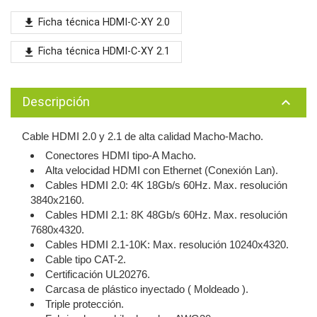
Ficha técnica HDMI-C-XY 2.0
file_download
Ficha técnica HDMI-C-XY 2.1
file_download
Descripción
keyboard_arrow_up
Cable HDMI 2.0 y 2.1 de alta calidad Macho-Macho.
Conectores HDMI tipo-A Macho.
Alta velocidad HDMI con Ethernet (Conexión Lan).
Cables HDMI 2.0: 4K 18Gb/s 60Hz. Max. resolución
3840x2160.
Cables HDMI 2.1: 8K 48Gb/s 60Hz. Max. resolución
7680x4320.
Cables HDMI 2.1-10K: Max. resolución 10240x4320.
Cable tipo CAT-2.
Certificación UL20276.
Carcasa de plástico inyectado ( Moldeado ).
Triple protección.