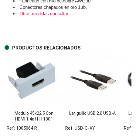
Fabricado con hilo de cobre AWG30.
Conectores chapados en oro 1µb.
Otras medidas consultar
.
PRODUCTOS RELACIONADOS
Modulo 45x22,5 Con
Latiguillo USB 2.0 USB-A
Lat
HDMI 1.4a H-H 180º
Do
RECTO. Blanco /4
Ref: 1005064 R
Ref: USB-C-XY
Ref: 