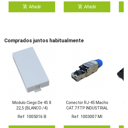
add_shopping_cart
add_shopping_cart
Añadir
Añadir
Comprados juntos habitualmente
Modulo Ciego De 45 X
Conector RJ-45 Macho
Ca
22,5 (BLANCO /4)
CAT.7 FTP INDUSTRIAL
Montaje SIN Herramienta
Ref: 1005016 B
Ref: 1003007 MI