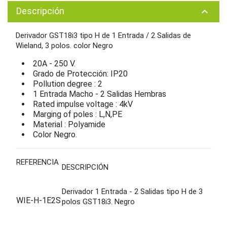
Descripción
keyboard_arrow_up
Derivador GST18i3 tipo H de 1 Entrada / 2 Salidas de
Wieland, 3 polos
. color Negro
20A - 250 V.
Grado de Protección: IP20
Pollution degree : 2
1 Entrada Macho - 2 Salidas Hembras
Rated impulse voltage : 4kV
Marging of poles : L,N,PE
Material : Polyamide
Color Negro.
REFERENCIA
DESCRIPCIÓN
Derivador 1 Entrada - 2 Salidas tipo H de 3
WIE-H
-1E2S
polos GST18i3. Negro