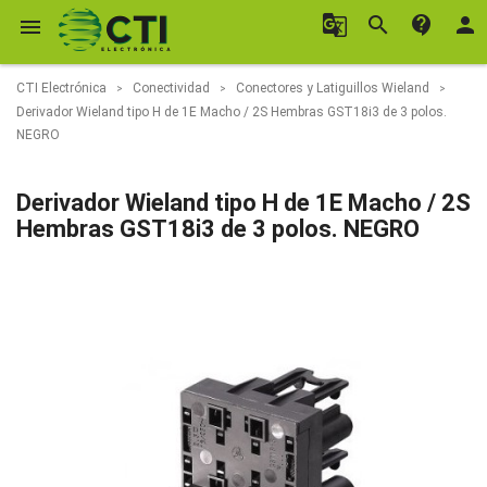
g_translate
search
contact_support
person

CTI Electrónica
Conectividad
Conectores y Latiguillos Wieland
Derivador Wieland tipo H de 1E Macho / 2S Hembras GST18i3 de 3 polos.
NEGRO
Derivador Wieland tipo H de 1E Macho / 2S
Hembras GST18i3 de 3 polos. NEGRO