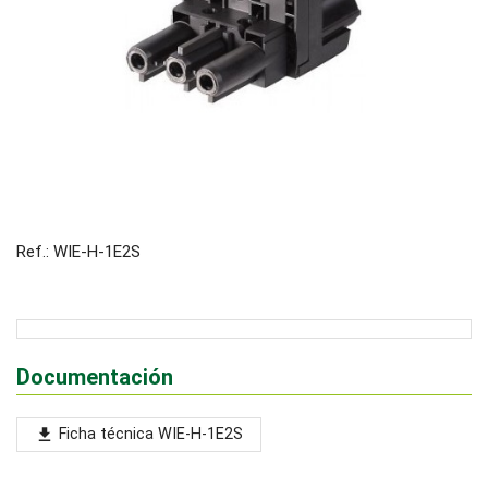
Ref.: WIE-H-1E2S
Documentación
Ficha técnica WIE-H-1E2S
file_download