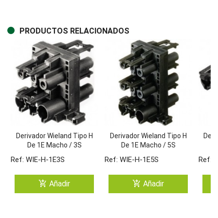
PRODUCTOS RELACIONADOS
Derivador Wieland Tipo H
Derivador Wieland Tipo H
Deri
De 1E Macho / 3S
De 1E Macho / 5S
Hembras GST18i3 De 3
Hembras GST18i3 De 3
Hem
Ref: WIE-H-1E3S
Ref: WIE-H-1E5S
Ref: 
Polos. NEGRO
Polos Negro Con Pie
Anclaje
add_shopping_cart
add_shopping_cart
Añadir
Añadir