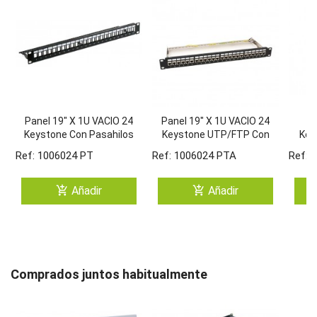
Panel 19" X 1U VACIO 24
Panel 19" X 1U VACIO 24
Keystone Con Pasahilos
Keystone UTP/FTP Con
Key
Trasero
Pasahilos Trasero De
Ref: 1006024 PT
Ref: 1006024 PTA
Ref: 
Aluminio Y Toma De
Tierra
add_shopping_cart
add_shopping_cart
Añadir
Añadir
Comprados juntos habitualmente