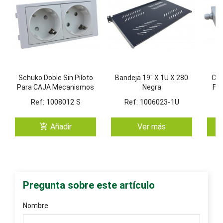
Schuko Doble Sin Piloto
Bandeja 19" X 1U X 280
Caj
Para CAJA Mecanismos
Negra
F.O
(BLANCO/4)
Ref: 1008012 S
Ref: 1006023-1U
add_shopping_cart
Añadir
Ver más
Pregunta sobre este artículo
Nombre