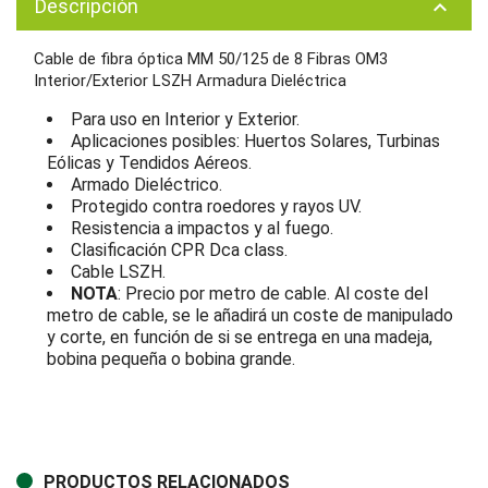
Descripción
keyboard_arrow_up
Cable de fibra óptica MM 50/125 de 8 Fibras OM3
Interior/Exterior LSZH Armadura Dieléctrica
Para uso en Interior y Exterior.
Aplicaciones posibles: Huertos Solares, Turbinas
Eólicas y Tendidos Aéreos.
Armado Dieléctrico.
Protegido contra roedores y rayos UV.
Resistencia a impactos y al fuego.
Clasificación CPR Dca class.
Cable LSZH.
NOTA
: Precio por metro de cable. Al coste del
metro de cable, se le añadirá un coste de manipulado
y corte, en función de si se entrega en una madeja,
bobina pequeña o bobina grande.
PRODUCTOS RELACIONADOS