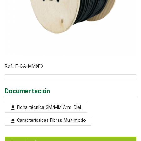
Ref.: F-CA-MM8F3
Documentación
Ficha técnica SM/MM Arm. Diel.
file_download
Características Fibras Multimodo
file_download