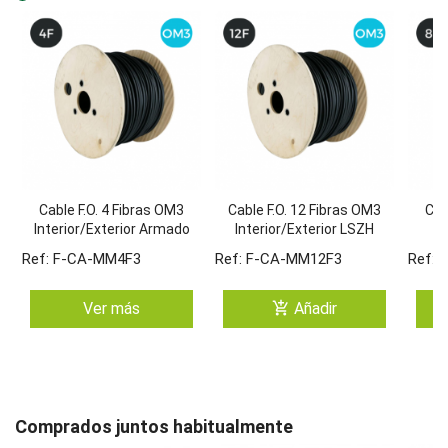
Cable F.O. 4 Fibras OM3
Cable F.O. 12 Fibras OM3
Cab
Interior/Exterior Armado
Interior/Exterior LSZH
Dielectrico LSZH
Armado Dielectrico LSZH
Ar
Ref: F-CA-MM4F3
Ref: F-CA-MM12F3
Ref: 
add_shopping_cart
Ver más
Añadir
Comprados juntos habitualmente