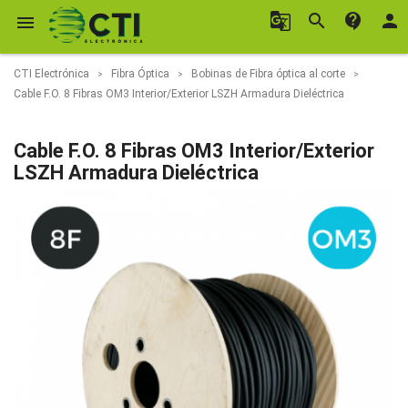
g_translate
search
contact_support
person

CTI Electrónica
Fibra Óptica
Bobinas de Fibra óptica al corte
Cable F.O. 8 Fibras OM3 Interior/Exterior LSZH Armadura Dieléctrica
Cable F.O. 8 Fibras OM3 Interior/Exterior
LSZH Armadura Dieléctrica