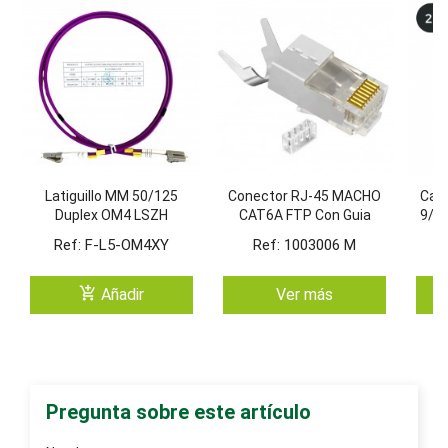
Latiguillo MM 50/125
Conector RJ-45 MACHO
Cabl
Duplex OM4 LSZH
CAT6A FTP Con Guia
9/12
Externa. Cantidad
2 In
Ref: F-L5-OM4XY
Ref: 1003006 M
R
Minima. Blister De 100
Diel
Unidades
add_shopping_cart
Añadir
Ver más
Pregunta sobre este artículo