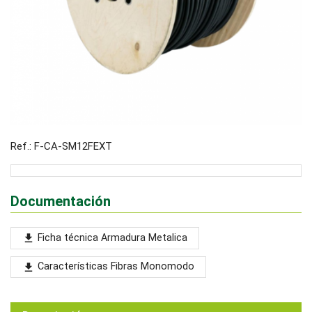
Ref.: F-CA-SM12FEXT
Documentación
Ficha técnica Armadura Metalica
file_download
Características Fibras Monomodo
file_download