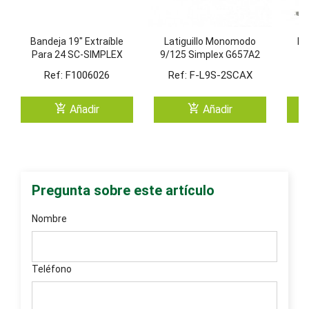
Bandeja 19" Extraíble
Latiguillo Monomodo
La
Para 24 SC-SIMPLEX
9/125 Simplex G657A2
(Incl. 2 Casetes)
SC/APC SC/APC
Ref: F1006026
Ref: F-L9S-2SCAX
R
add_shopping_cart
add_shopping_cart
Añadir
Añadir
Pregunta sobre este artículo
Nombre
Teléfono