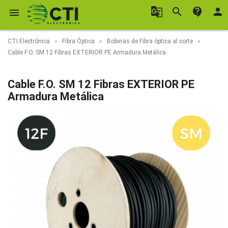
g_translate
search
contact_support
person

CTI Electrónica
Fibra Óptica
Bobinas de Fibra óptica al corte
Cable F.O. SM 12 Fibras EXTERIOR PE Armadura Metálica
Cable F.O. SM 12 Fibras EXTERIOR PE
Armadura Metálica