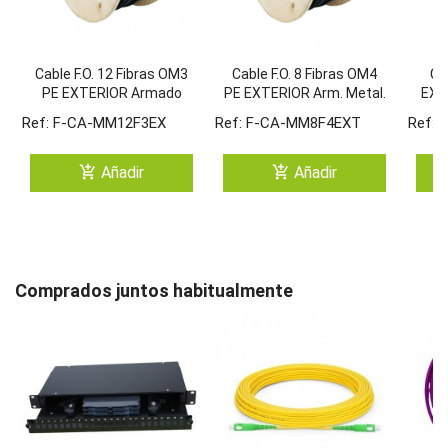
Cable F.O. 12 Fibras OM3
Cable F.O. 8 Fibras OM4
Ca
PE EXTERIOR Armado
PE EXTERIOR Arm. Metal.
EXT
Metálico
Ref: F-CA-MM12F3EX
Ref: F-CA-MM8F4EXT
Ref: 
add_shopping_cart
add_shopping_cart
Añadir
Añadir
Comprados juntos habitualmente