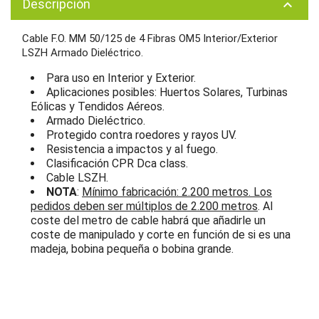
Descripción
keyboard_arrow_up
Cable F.O. MM 50/125 de 4 Fibras OM5 Interior/Exterior
LSZH Armado Dieléctrico.
Para uso en Interior y Exterior.
Aplicaciones posibles: Huertos Solares, Turbinas
Eólicas y Tendidos Aéreos.
Armado Dieléctrico.
Protegido contra roedores y rayos UV.
Resistencia a impactos y al fuego.
Clasificación CPR Dca class.
Cable LSZH.
NOTA
:
Mínimo fabricación: 2.200 metros. Los
pedidos deben ser múltiplos de 2.200 metros
. Al
coste del metro de cable habrá que añadirle un
coste de manipulado y corte en función de si es una
madeja, bobina pequeña o bobina grande.