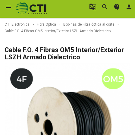
g_translate
search
contact_support
person

CTI Electrónica
Fibra Óptica
Bobinas de Fibra óptica al corte
Cable F.O. 4 Fibras OM5 Interior/Exterior LSZH Armado Dielectrico
Cable F.O. 4 Fibras OM5 Interior/Exterior
LSZH Armado Dielectrico