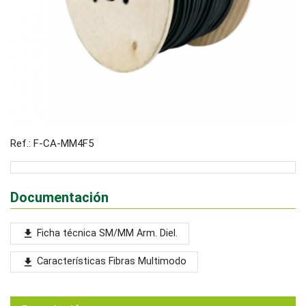
Ref.: F-CA-MM4F5
Documentación
Ficha técnica SM/MM Arm. Diel.
file_download
Características Fibras Multimodo
file_download