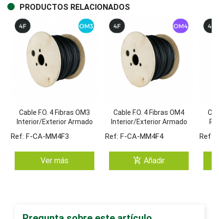
PRODUCTOS RELACIONADOS
Cable F.O. 4 Fibras OM3
Cable F.O. 4 Fibras OM4
Cab
Interior/Exterior Armado
Interior/Exterior Armado
PE
Dielectrico LSZH
Dielectrico LSZH
Ref: F-CA-MM4F3
Ref: F-CA-MM4F4
Ref:
add_shopping_cart
Ver más
Añadir
Pregunta sobre este artículo