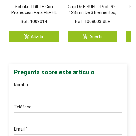
Schuko TRIPLE Con
Caja De F. SUELO Prof. 92-
Pan
Proteccion Para PERFIL
128mm De 3 Elementos,
C
PLUS. (BLANCO/4)
Incluye Marco Adapt.
Ref: 1008014
Ref: 1008003 SLE
(Blanco/4)
add_shopping_cart
add_shopping_cart
Añadir
Añadir
Pregunta sobre este artículo
Nombre
Teléfono
*
Email