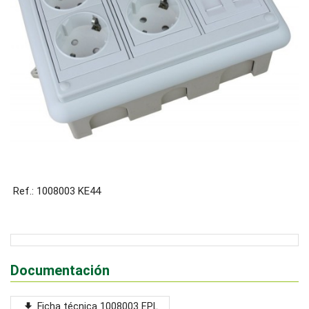
Ref.: 1008003 KE44
Documentación
Ficha técnica 1008003 EPL
file_download