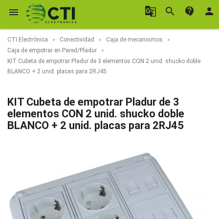
g_translate
search
contact_support
person

CTI Electrónica
Conectividad
Caja de mecanismos
Caja de empotrar en Pared/Pladur
KIT Cubeta de empotrar Pladur de 3 elementos CON 2 unid. shucko doble
BLANCO + 2 unid. placas para 2RJ45
KIT Cubeta de empotrar Pladur de 3
elementos CON 2 unid. shucko doble
BLANCO + 2 unid. placas para 2RJ45