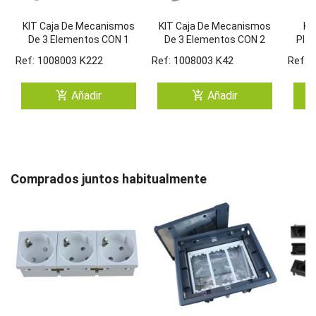
KIT Caja De Mecanismos
KIT Caja De Mecanismos
KI
De 3 Elementos CON 1
De 3 Elementos CON 2
Plad
Unid. Shucko Doble
Unid. Shucko Doble Sin
1 
Ref: 1008003 K222
Ref: 1008003 K42
Ref: 
BLANCO + 1 Unid. Shucko
Led BLANCO + Placa
BLAN
Doble ROJO + 2 Placas
Adaptadora + 2 Placas
Dob
Para 1RJ45
De 45x45 Para 1RJ45
add_shopping_cart
add_shopping_cart
Añadir
Añadir
Comprados juntos habitualmente