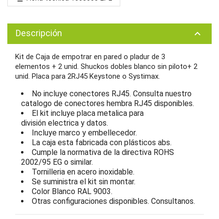
Descripción
keyboard_arrow_up
Kit de Caja de empotrar en pared o pladur de 3
elementos
+ 2 unid. Shuckos dobles blanco sin piloto+ 2
unid. Placa para 2RJ45 Keystone o Systimax.
No incluye conectores RJ45. Consulta nuestro
catalogo de conectores hembra RJ45 disponibles.
El kit incluye placa metalica para
división electrica y datos.
Incluye marco y embellecedor.
La caja esta fabricada con plásticos abs.
Cumple la normativa de la directiva ROHS
2002/95 EG o similar.
Tornilleria en acero inoxidable.
Se suministra el kit sin montar.
Color Blanco RAL 9003.
Otras configuraciones disponibles. Consultanos.