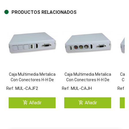
PRODUCTOS RELACIONADOS
Caja Multimedia Metalica
Caja Multimedia Metalica
Caja
Con Conectores H-H De
Con Conectores H-H De
Con
VGA, HDMI Y USB-A/A.
VGA, HDMI, USB-A/A Y
VGA
Ref: MUL-CAJF2
Ref: MUL-CAJH
Ref: 
Incluir 3 Tapas Ciegas
3RCA.
Inc
add_shopping_cart
add_shopping_cart
Añadir
Añadir