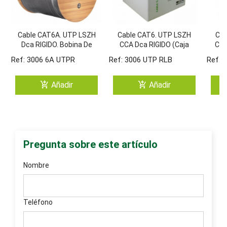
Cable CAT6A. UTP LSZH
Cable CAT6. UTP LSZH
Cab
Dca RIGIDO. Bobina De
CCA Dca RIGIDO (Caja
Cob
305 Metros
305 Mts) BLANCO
(Ca
Ref: 3006 6A UTPR
Ref: 3006 UTP RLB
Ref: 
add_shopping_cart
add_shopping_cart
Añadir
Añadir
Pregunta sobre este artículo
Nombre
Teléfono