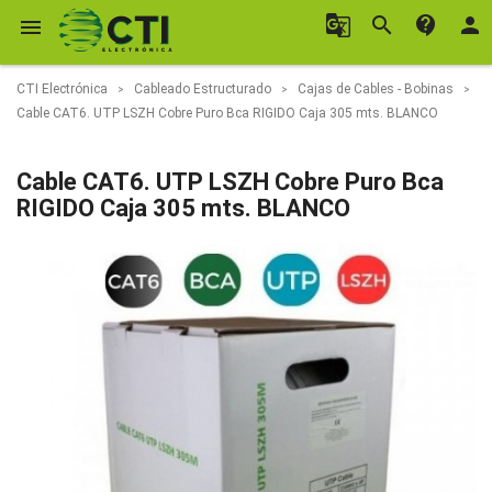
g_translate
search
contact_support
person

CTI Electrónica
Cableado Estructurado
Cajas de Cables - Bobinas
Cable CAT6. UTP LSZH Cobre Puro Bca RIGIDO Caja 305 mts. BLANCO
Cable CAT6. UTP LSZH Cobre Puro Bca
RIGIDO Caja 305 mts. BLANCO