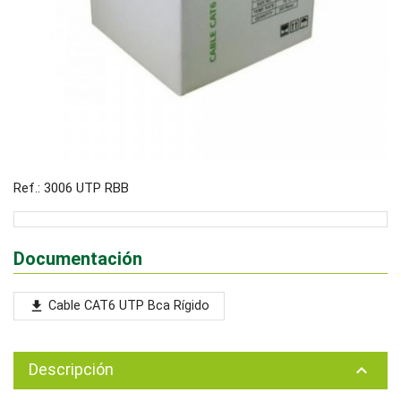
Ref.: 3006 UTP RBB
Documentación
Cable CAT6 UTP Bca Rígido
file_download
Descripción
keyboard_arrow_up