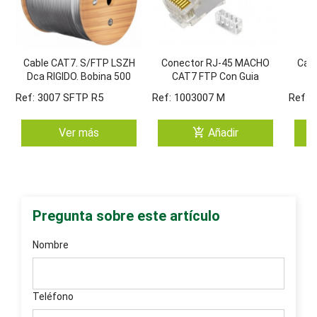
Cable CAT7. S/FTP LSZH
Conector RJ-45 MACHO
Cab
Dca RIGIDO. Bobina 500
CAT7 FTP Con Guia
E
Metros
Externa. Blister De 100
RIG
Ref: 3007 SFTP R5
Ref: 1003007 M
Ref: 
Unid.
add_shopping_cart
Ver más
Añadir
Pregunta sobre este artículo
Nombre
Teléfono