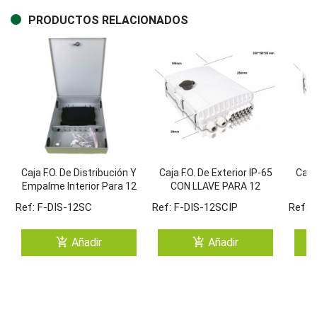
PRODUCTOS RELACIONADOS
Caja F.O. De Distribución Y
Caja F.O. De Exterior IP-65
Caja 
Empalme Interior Para 12
CON LLAVE PARA 12
C
SC Simplex / LC Duplex.
Adaptadores SC Simplex
Adap
Ref: F-DIS-12SC
Ref: F-DIS-12SCIP
Ref: 
Tamaño 275x225x55 Mm
/ LC Duplex
add_shopping_cart
add_shopping_cart
Añadir
Añadir