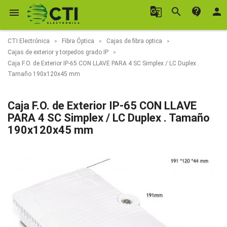
g_translate
search
contact_support
person

CTI Electrónica
Fibra Óptica
Cajas de fibra optica
Cajas de exterior y torpedos grado IP
Caja F.O. de Exterior IP-65 CON LLAVE PARA 4 SC Simplex / LC Duplex .
Tamaño 190x120x45 mm
Caja F.O. de Exterior IP-65 CON LLAVE
PARA 4 SC Simplex / LC Duplex . Tamaño
190x120x45 mm