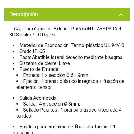
Descripción
keyboard_arrow_up
Caja fibra óptica de Exterior IP-65 CON LLAVE PARA 4
SC Simplex / LC Duplex
Material de Fabricación: Termo-plástico UL 94V-0
Grado IP-65.
Tapa: Abatible lateral derecho mediante bisagras.
Sistema de cierre: Llave.
Puerto de Entrada:
Entrada: 1 x sección Ø 6 - 9mm.
Fijación: 1 prensa plástico integrada + fijación de
elemento tensor.
Salida Acometida :
Salida : 4 x sección Ø 3mm.
Sellado Puertos : 1 prensa plástico integrada 4
salidas.
Bandeja para empalme de fibra : 4 x fusión + 1
mecánico.