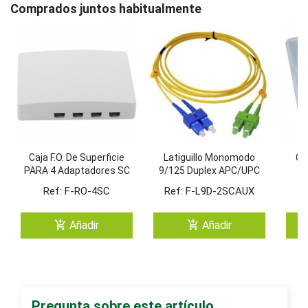
Comprados juntos habitualmente
Caja F.O. De Superficie
Latiguillo Monomodo
Ca
PARA 4 Adaptadores SC
9/125 Duplex APC/UPC
Simplex / LC Duplex
Ref: F-RO-4SC
Ref: F-L9D-2SCAUX
add_shopping_cart
add_shopping_cart
Añadir
Añadir
Pregunta sobre este artículo