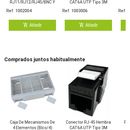
RJ11/RJ12/RJ45/BNC Y
CAT6A UTP Tipo 3M
CA
USB
180º Keystone
E
Ref: 1002004
Ref: 1003006
Ref: 
(Grimpado Sin
Min
Herramienta)
add_shopping_cart
add_shopping_cart
Añadir
Añadir
Comprados juntos habitualmente
Caja De Mecanismos De
Conector RJ-45 Hembra
Pl
4 Elementos (Blco/4)
CAT6A UTP Tipo 3M