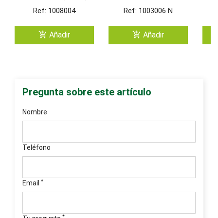
NEGRO 180º Keystone
Me
Ref: 1008004
Ref: 1003006 N
(Grimpado Sin
Herramienta)
add_shopping_cart
add_shopping_cart
Añadir
Añadir
Pregunta sobre este artículo
Nombre
Teléfono
*
Email
*