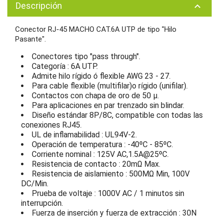
Descripción
keyboard_arrow_up
Conector RJ-45 MACHO CAT.6A UTP de tipo "Hilo
Pasante".
Conectores tipo "pass through".
Categoría : 6A UTP.
Admite hilo rígido ó flexible AWG 23 - 27.
Para cable flexible (multifilar)o rígido (unifilar).
Contactos con chapa de oro de 50 µ.
Para aplicaciones en par trenzado sin blindar.
Diseño estándar 8P/8C, compatible con todas las
conexiones RJ45.
UL de inflamabilidad : UL94V-2.
Operación de temperatura : -40ºC - 85ºC.
Corriente nominal : 125V AC,1.5A@25ºC.
Resistencia de contacto : 20mΩ Max.
Resistencia de aislamiento : 500MΩ Min, 100V
DC/Min.
Prueba de voltaje : 1000V AC / 1 minutos sin
interrupción.
Fuerza de inserción y fuerza de extracción : 30N