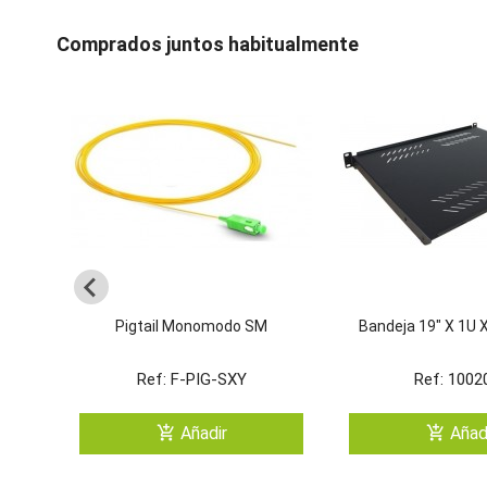
Comprados juntos habitualmente
Pigtail Monomodo SM
Bandeja 19" X 1U 
Ref: F-PIG-SXY
Ref: 1002
add_shopping_cart
add_shopping_cart
Añadir
Añad