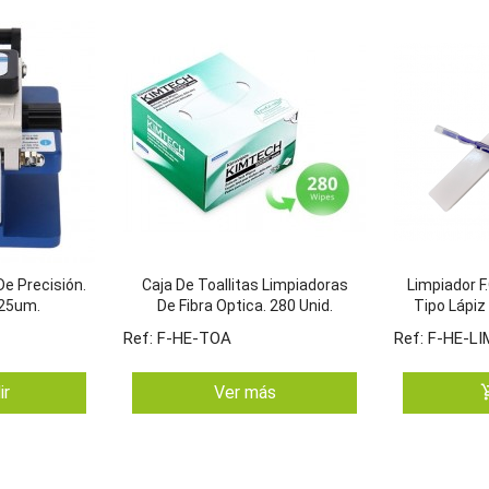
De Precisión.
Caja De Toallitas Limpiadoras
Limpiador 
125um.
De Fibra Optica. 280 Unid.
Tipo Lápiz
+75
Ref: F-HE-TOA
Ref: F-HE-L
add_shop
ir
Ver más