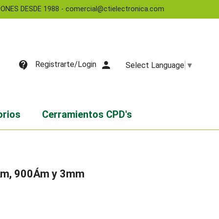
NES DESDE 1988 - comercial@ctielectronica.com
contact_support
person
Registrarte/Login
Select Language
▼
orios
Cerramientos CPD's
50Ám, 900Ám y 3mm