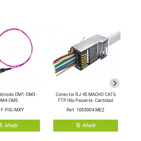
ultimodo OM1-OM3-
Conector RJ-45 MACHO CAT6
Fun
OM4-OM5
FTP Hilo Pasante. Cantidad
EZ
Mínima. Bolsa De 100 Unid.
: F-PIG-MXY
Ref: 1003004 MEZ
ping_cart
add_shopping_cart
Añadir
Añadir