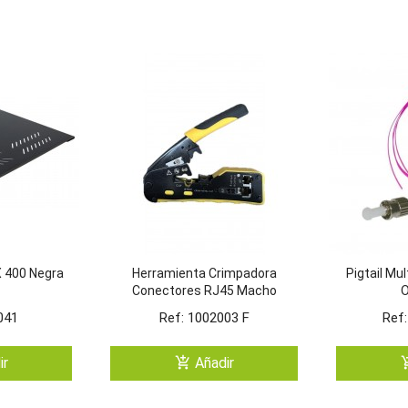
X 400 Negra
Herramienta Crimpadora
Pigtail M
Conectores RJ45 Macho
RJ10/RJ11/RJ12/RJ45 + CAT7
041
Ref: 1002003 F
Ref
Y PASANTES
add_shopping_cart
add_shop
ir
Añadir