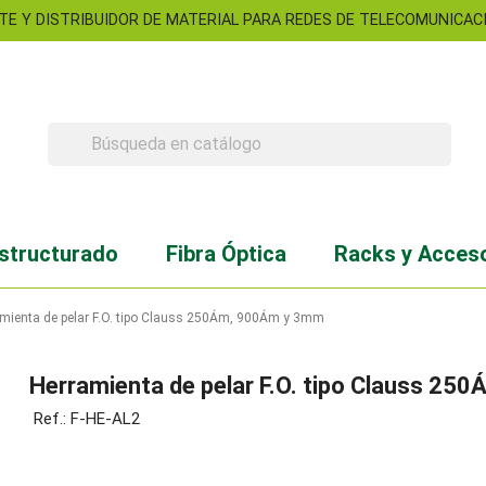
TE Y DISTRIBUIDOR DE MATERIAL PARA REDES DE TELECOMUNICACIO

structurado
Fibra Óptica
Racks y Acces
mienta de pelar F.O. tipo Clauss 250Ám, 900Ám y 3mm
Herramienta de pelar F.O. tipo Clauss 2
Ref.: F-HE-AL2