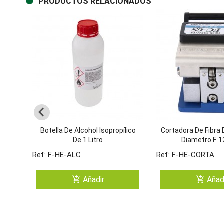
PRODUCTOS RELACIONADOS
Botella De Alcohol Isopropílico
Cortadora De Fibra 
De 1 Litro
Diametro F. 
Ref: F-HE-ALC
Ref: F-HE-CORTA
add_shopping_cart
add_shopping_cart
Añadir
Añad