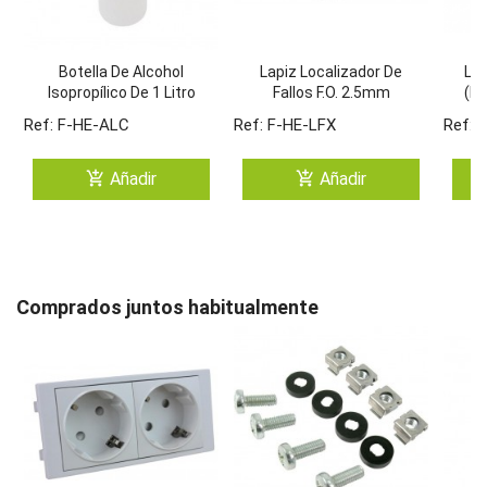
Botella De Alcohol
Lapiz Localizador De
Lim
Isopropílico De 1 Litro
Fallos F.O. 2.5mm
(LC
Un
Ref: F-HE-ALC
Ref: F-HE-LFX
Ref: 
add_shopping_cart
add_shopping_cart
Añadir
Añadir
Comprados juntos habitualmente