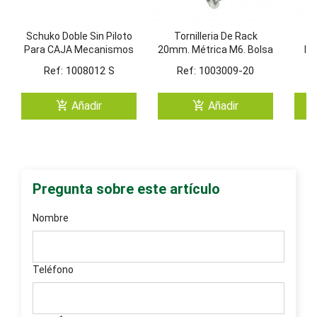
Schuko Doble Sin Piloto
Tornilleria De Rack
B
Para CAJA Mecanismos
20mm. Métrica M6. Bolsa
Iso
(BLANCO/4)
De 20 Unidades.
Ref: 1008012 S
Ref: 1003009-20
add_shopping_cart
add_shopping_cart
Añadir
Añadir
Pregunta sobre este artículo
Nombre
Teléfono