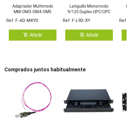
Adaptador Multimodo
Latiguillo Monomodo
La
MM-OM3-OM4-OM5
9/125 Duplex UPC/UPC
Ref: F-AD-MXYD
Ref: F-L9D-XY
Ref: 
add_shopping_cart
add_shopping_cart
Añadir
Añadir
Comprados juntos habitualmente