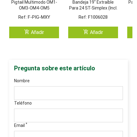
Pigtail Multimodo OM1-
Bandeja 19" Extraíble
Pane
OM3-OM4-OM5
Para 24 ST-Simplex (Incl.
D
Casete)
Ref: F-PIG-MXY
Ref: F1006028
add_shopping_cart
add_shopping_cart
Añadir
Añadir
Pregunta sobre este artículo
Nombre
Teléfono
*
Email