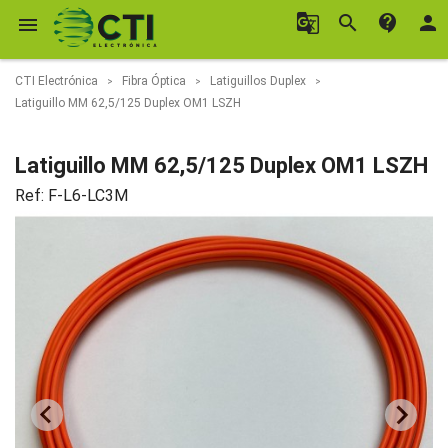
g_translate
search
contact_support
person

CTI Electrónica
Fibra Óptica
Latiguillos Duplex
Latiguillo MM 62,5/125 Duplex OM1 LSZH
Latiguillo MM 62,5/125 Duplex OM1 LSZH
Ref:
F-L6-LC3M