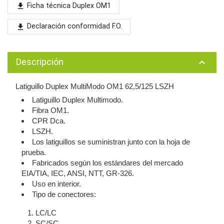
Ficha técnica Duplex OM1
file_download
Declaración conformidad F.O.
file_download
Descripción
keyboard_arrow_up
Latiguillo Duplex MultiModo OM1 62,5/125 LSZH
Latiguillo Duplex Multimodo.
Fibra OM1.
CPR Dca.
LSZH.
Los latiguillos se suministran junto con la hoja de
prueba.
Fabricados según los estándares del mercado
EIA/TIA, IEC, ANSI, NTT, GR-326.
Uso en interior.
Tipo de conectores:
LC/LC
SC/SC