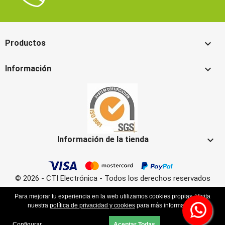

Productos

Información

Información de la tienda
© 2026 - CTI Electrónica - Todos los derechos reservados
Para mejorar tu experiencia en la web utilizamos cookies propias. Visita
nuestra
política de privacidad y cookies
para más información.
Configurar
Aceptar Todas