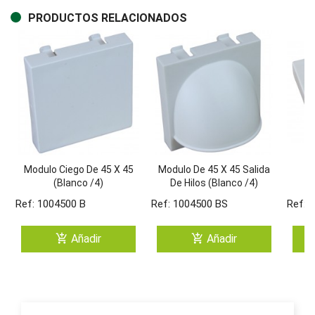
PRODUCTOS RELACIONADOS
Modulo Ciego De 45 X 45
Modulo De 45 X 45 Salida
M
(Blanco /4)
De Hilos (Blanco /4)
S
Ref: 1004500 B
Ref: 1004500 BS
Ref: 
add_shopping_cart
add_shopping_cart
Añadir
Añadir