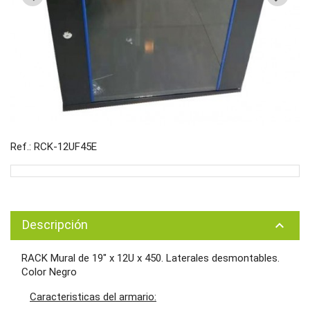
Ref.: RCK-12UF45E
Descripción
keyboard_arrow_up
RACK Mural de 19" x 12U x 450. Laterales desmontables.
Color Negro
Caracteristicas del armario: