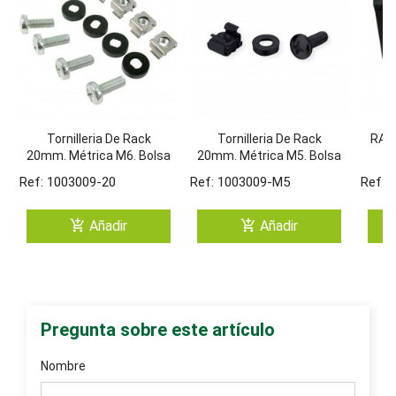
Tornilleria De Rack
Tornilleria De Rack
RACK
20mm. Métrica M6. Bolsa
20mm. Métrica M5. Bolsa
De 20 Unidades.
De 20 Unidades.
De
Ref: 1003009-20
Ref: 1003009-M5
Ref: 
add_shopping_cart
add_shopping_cart
Añadir
Añadir
Pregunta sobre este artículo
Nombre