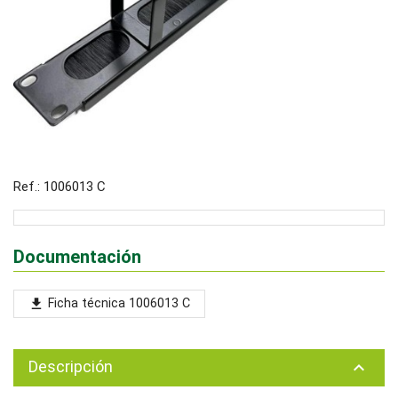
Ref.: 1006013 C
Documentación
Ficha técnica 1006013 C
file_download
Descripción
keyboard_arrow_up