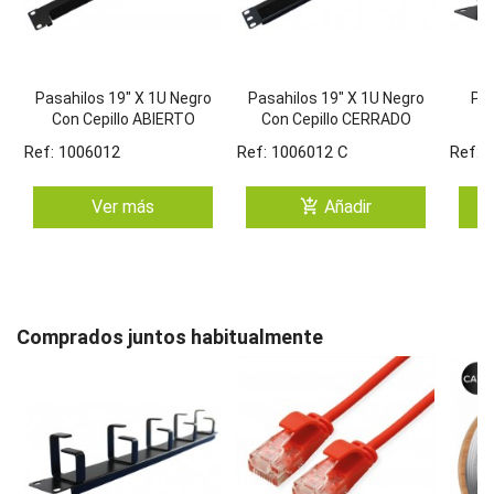
Pasahilos 19" X 1U Negro
Pasahilos 19" X 1U Negro
Pas
Con Cepillo ABIERTO
Con Cepillo CERRADO
G
Ref: 1006012
Ref: 1006012 C
Ref: 
add_shopping_cart
Ver más
Añadir
Comprados juntos habitualmente