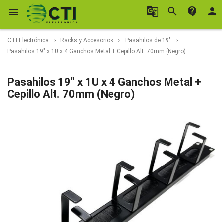
g_translate
search
contact_support
person

CTI Electrónica
Racks y Accesorios
Pasahilos de 19"
Pasahilos 19" x 1U x 4 Ganchos Metal + Cepillo Alt. 70mm (Negro)
Pasahilos 19" x 1U x 4 Ganchos Metal +
Cepillo Alt. 70mm (Negro)