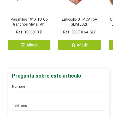
Pasahilos 19" X 1U X 5
Latiguillo UTP CAT6A
Cab
Ganchos Metal. Alt.
SLIM LSZH
Dca
50mm (Negro)
Ref: 1006013 B
Ref: 3007 X.6A SLY
R
add_shopping_cart
add_shopping_cart
Añadir
Añadir
Pregunta sobre este artículo
Nombre
Teléfono