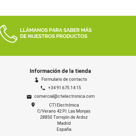
Información de la tienda
Formulario de contacto
touch_app
+34 91.675.14.15
phone
comercial@ctielectronica.com
email
location_on
CTI Electrónica
C/Verano 42 P.I. Las Monjas
28850 Torrejón de Ardoz
Madrid
España