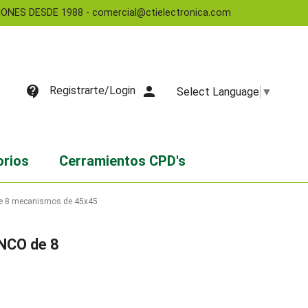
NES DESDE 1988 - comercial@ctielectronica.com
contact_support
person
Registrarte/Login
Select Language
▼
orios
Cerramientos CPD's
de 8 mecanismos de 45x45
ANCO de 8