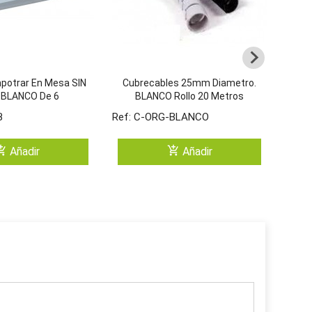
mpotrar En Mesa SIN
Cubrecables 25mm Diametro.
Pa
 BLANCO De 6
BLANCO Rollo 20 Metros
smos De 45x45
B
Ref: C-ORG-BLANCO
Ref:
ping_cart
add_shopping_cart
Añadir
Añadir