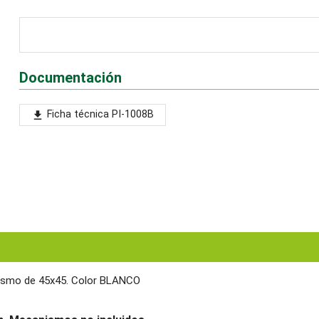
Documentación
Ficha técnica PI-1008B
file_download
nismo de 45x45. Color BLANCO