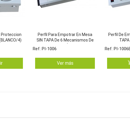
 Proteccion
Perfil Para Empotrar En Mesa
Perfil De E
 (BLANCO/4)
SIN TAPA De 6 Mecanismos De
TAPA
45x45 Útiles
Mecani
Ref: PI-1006
Ref: PI-1006
add_shop
ir
Ver más