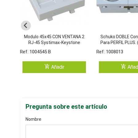
Modulo 45x45 CON VENTANA 2
Schuko DOBLE Con
RJ-45 Systimax-Keystone
Para PERFIL PLUS.
(Blanco /4)
Ref: 1004545 B
Ref: 1008013
add_shopping_cart
add_shopping_cart
Añadir
Añad
Pregunta sobre este artículo
Nombre