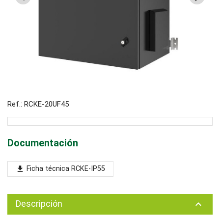
Ref.: RCKE-20UF45
Documentación
Ficha técnica RCKE-IP55
file_download
Descripción
keyboard_arrow_up