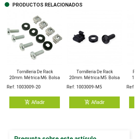
PRODUCTOS RELACIONADOS
Tornilleria De Rack
Tornilleria De Rack
RA
20mm. Métrica M6. Bolsa
20mm. Métrica M5. Bolsa
19'
De 20 Unidades.
De 20 Unidades.
Ref: 1003009-20
Ref: 1003009-M5
Ref: 
add_shopping_cart
add_shopping_cart
Añadir
Añadir
Pregunta sobre este artículo