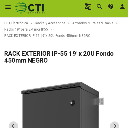
g_translate
search
contact_support
person

CTI Electrónica
Racks y Accesorios
Armarios Murales y Racks
Racks 19" para Exterior IP55
RACK EXTERIOR IP-55 19''x 20U Fondo 450mm NEGRO
RACK EXTERIOR IP-55 19''x 20U Fondo
450mm NEGRO