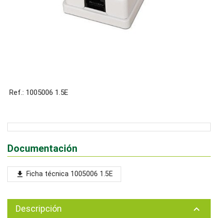
Ref.: 1005006 1.5E
Documentación
Ficha técnica 1005006 1.5E
file_download
Descripción
keyboard_arrow_up