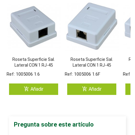
Roseta Superficie Sal.
Roseta Superficie Sal.
Ros
Lateral CON 1 RJ-45
Lateral CON 1 RJ-45
La
CAT6 UTP Tipo 110
CAT6 FTP Tipo 110
C
Ref: 1005006 1.6
Ref: 1005006 1.6F
Ref: 
add_shopping_cart
add_shopping_cart
Añadir
Añadir
Pregunta sobre este artículo