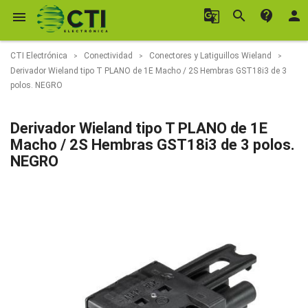
g_translate
search
contact_support
person

CTI Electrónica
Conectividad
Conectores y Latiguillos Wieland
Derivador Wieland tipo T PLANO de 1E Macho / 2S Hembras GST18i3 de 3
polos. NEGRO
Derivador Wieland tipo T PLANO de 1E
Macho / 2S Hembras GST18i3 de 3 polos.
NEGRO