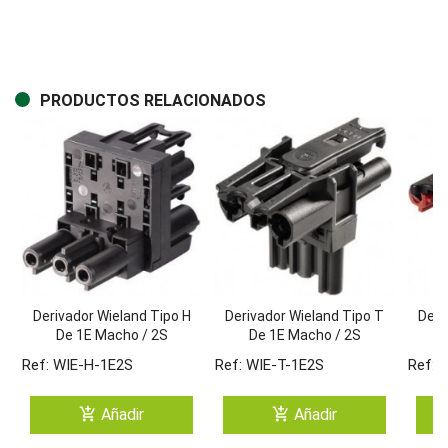
PRODUCTOS RELACIONADOS
Derivador Wieland Tipo H
Derivador Wieland Tipo T
Deri
De 1E Macho / 2S
De 1E Macho / 2S
Hembras GST18i3 De 3
Hembras GST18i3 De 3
Hem
Ref: WIE-H-1E2S
Ref: WIE-T-1E2S
Ref: 
Polos. NEGRO
Polos. NEGRO
add_shopping_cart
add_shopping_cart
Añadir
Añadir