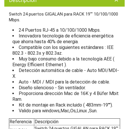
Descripción
keyboard_arrow_up
Switch 24 puertos GIGALAN para RACK 19"" 10/100/1000
Mbps.
24 Puertos RJ-45 a 10/100/1000 Mbps.
Innovadora tecnologia de eficiencia energética
que ahorra hasta 40% de energia.
Compatible con los siguientes estándares : IEE
802.3 - 802.3x y 802.3az.
Muy bajo consumo debido a la tecnología AEE (
Energy Efficient Ethernet ).
Detección automática de cable - Auto MDI/MDI-
X.
Auto - MDI / MDI para la detección de cable.
Diseño silencioso - Sin ventilador.
Proporciona dirección Mac de 16K y 4 Búfer Mbit
Ram.
Kit de montaje en Rack incluido ( 483mm-19"").
Valido para windows,Mac,Os,Linux ,Sun.
Referencia
Descripción
Switch 24 puertos GIGALAN para RACK 19""