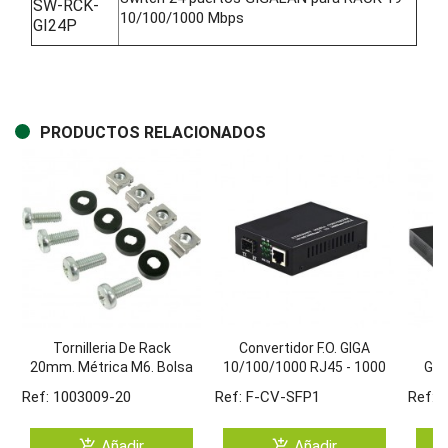
SW-RCK-
10/100/1000 Mbps
GI24P
PRODUCTOS RELACIONADOS
Tornilleria De Rack
Convertidor F.O. GIGA
S
20mm. Métrica M6. Bolsa
10/100/1000 RJ45 - 1000
GIG
De 20 Unidades.
SFP Puerto
1
Ref: 1003009-20
Ref: F-CV-SFP1
Ref: 
add_shopping_cart
add_shopping_cart
Añadir
Añadir