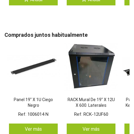
Comprados juntos habitualmente
Panel 19" X 1U Ciego
RACK Mural De 19" X 12U
Pane
Negro
X 600. Laterales
Key
Desmontables. Color
Ref: 1006014 N
Ref: RCK-12UF60
Negro
Ver más
Ver más