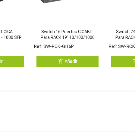
O. GIGA
Switch 16 Puertos GIGABIT
Switch 24
 - 1000 SFP
Para RACK 19" 10/100/1000
Para RACK
Mbps
Ref: SW-RCK-GI16P
Ref: SW-RCK
add_shopping_cart
add_shop
ir
Añadir