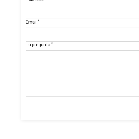
*
Email
*
Tu pregunta