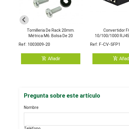
Tornilleria De Rack 20mm.
Convertidor F.
Métrica M6. Bolsa De 20
10/100/1000 RJ45
Unidades.
Puerto
Ref: 1003009-20
Ref: F-CV-SFP1
add_shopping_cart
add_shopping_cart
Añadir
Añad
Pregunta sobre este artículo
Nombre
Teléfono