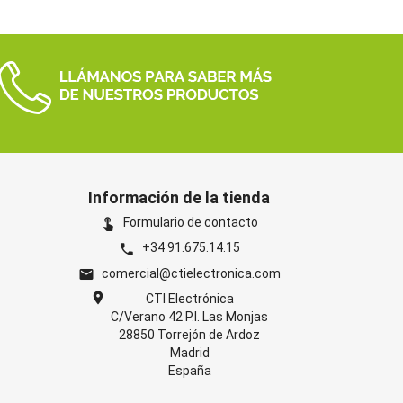
Información de la tienda
Formulario de contacto
touch_app
+34 91.675.14.15
phone
comercial@ctielectronica.com
email
location_on
CTI Electrónica
C/Verano 42 P.I. Las Monjas
28850 Torrejón de Ardoz
Madrid
España