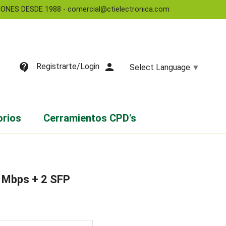
NES DESDE 1988 - comercial@ctielectronica.com
contact_support
person
Registrarte/Login
Select Language
▼
orios
Cerramientos CPD's
 Mbps + 2 SFP