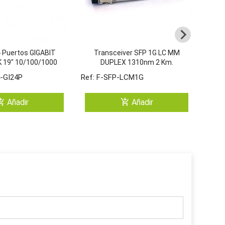
 Puertos GIGABIT
Transceiver SFP 1G LC MM
T
 19" 10/100/1000
DUPLEX 1310nm 2 Km.
DU
Mbps
-GI24P
Ref: F-SFP-LCM1G
Ref:
ping_cart
add_shopping_cart
Añadir
Añadir