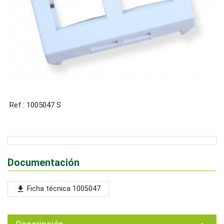
Ref.: 1005047 S
Documentación
Ficha técnica 1005047
file_download