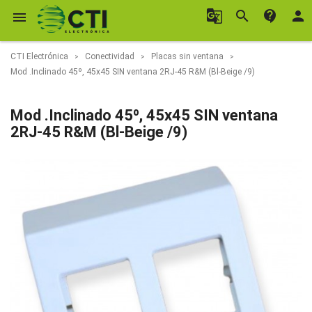
g_translate
search
contact_support
person

CTI Electrónica
Conectividad
Placas sin ventana
Mod .Inclinado 45º, 45x45 SIN ventana 2RJ-45 R&M (Bl-Beige /9)
Mod .Inclinado 45º, 45x45 SIN ventana
2RJ-45 R&M (Bl-Beige /9)