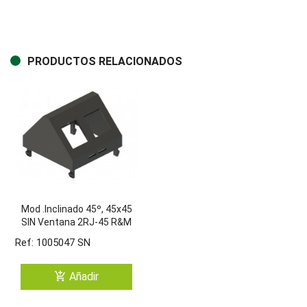
PRODUCTOS RELACIONADOS
Mod .Inclinado 45º, 45x45
SIN Ventana 2RJ-45 R&M
(NEGRO)
Ref: 1005047 SN
add_shopping_cart
Añadir