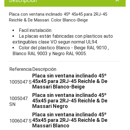
Descripción
keyboard_arrow_up
Placa con ventana inclinado 45º 45x45 para 2RJ-45
Reichle & De Massari. Color Blanco-Beige
Facil instalación.
La placas están fabricadas con plasticos auto
extinguibles clase V.O segun normal UL94.
Color del plastico Blanco - Beige RAL 9010 ,
Blanco RAL 9003 y Negro RAL 9005.
Referencia
Descripción
Placa sin ventana inclinado 45º
45x45 para 2RJ-45 Reichle & De
1005047 S
Massari Blanco-Beige
Placa sin ventana inclinado 45º
1005047
45x45 para 2RJ-45 Reichle & De
SN
Massari Negro
Placa sin ventana inclinado 45º
45x45 para 2RJ-45 Reichle & De
1006047 S
Massari Blanco