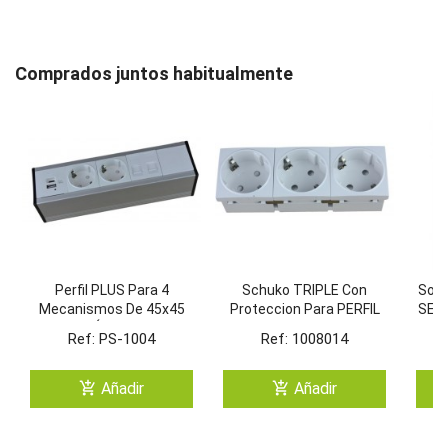
Comprados juntos habitualmente
Perfil PLUS Para 4
Schuko TRIPLE Con
Sopo
Mecanismos De 45x45
Proteccion Para PERFIL
SENC
Útiles
PLUS. (BLANCO/4)
Ref: PS-1004
Ref: 1008014
add_shopping_cart
add_shopping_cart
Añadir
Añadir