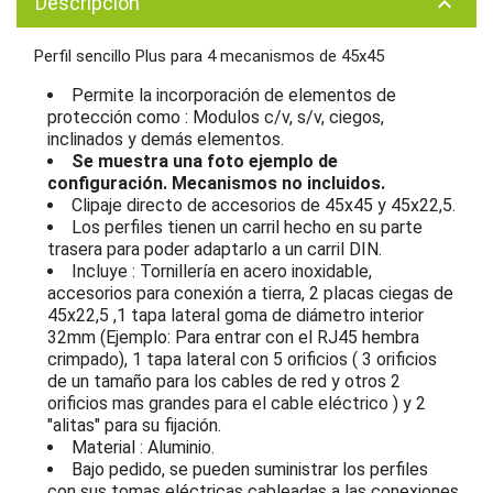
Descripción
keyboard_arrow_up
Perfil sencillo Plus para 4 mecanismos de 45x45
Permite la incorporación de elementos de
protección como : Modulos c/v, s/v, ciegos,
inclinados y demás elementos.
Se muestra una foto ejemplo de
configuración. Mecanismos no incluidos.
Clipaje directo de accesorios de 45x45 y 45x22,5.
Los perfiles tienen un carril hecho en su parte
trasera para poder adaptarlo a un carril DIN.
Incluye : Tornillería en acero inoxidable,
accesorios para conexión a tierra, 2 placas ciegas de
45x22,5 ,1 tapa lateral
goma de diámetro interior
32mm (Ejemplo: Para entrar con el RJ45 hembra
crimpado)
, 1 tapa lateral con 5 orificios ( 3 orificios
de un tamaño para los cables de red y otros 2
orificios mas grandes para el cable eléctrico ) y 2
"alitas" para su fijación.
Material : Aluminio.
Bajo pedido, se pueden suministrar los perfiles
con sus tomas eléctricas cableadas a las conexiones