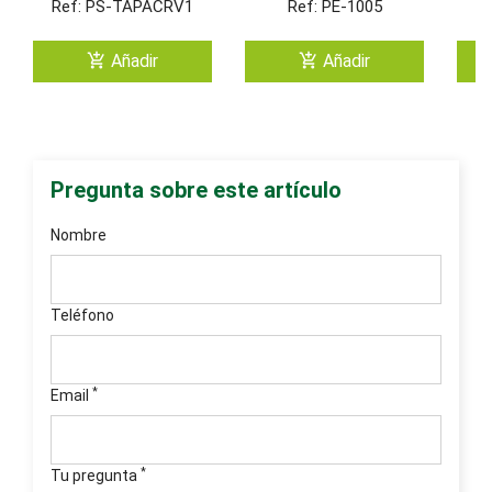
Ref: PS-TAPACRV1
Ref: PE-1005
Wieland
add_shopping_cart
add_shopping_cart
Añadir
Añadir
Pregunta sobre este artículo
Nombre
Teléfono
*
Email
*
Tu pregunta