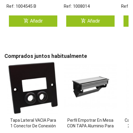
Systimax-Keystone
PLUS. (BLANCO/4)
Ref: 1004545 B
Ref: 1008014
Ref: 
(Blanco /4)
add_shopping_cart
add_shopping_cart
Añadir
Añadir
Comprados juntos habitualmente
Tapa Lateral VACIA Para
Perfil Empotrar En Mesa
Caj
1 Conector De Conexión
CON TAPA Aluminio Para
2 
Rapida Tipo Wago O
5 MEC De 45x45 Utiles