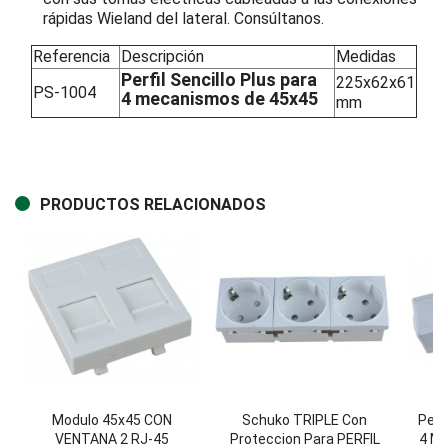
rápidas Wieland del lateral. Consúltanos.
Referencia
Descripción
Medidas
Perfil Sencillo Plus para
225x62x61
PS-1004
4 mecanismos de 45x45
mm
PRODUCTOS RELACIONADOS
Modulo 45x45 CON
Schuko TRIPLE Con
Perf
VENTANA 2 RJ-45
Proteccion Para PERFIL
4 M