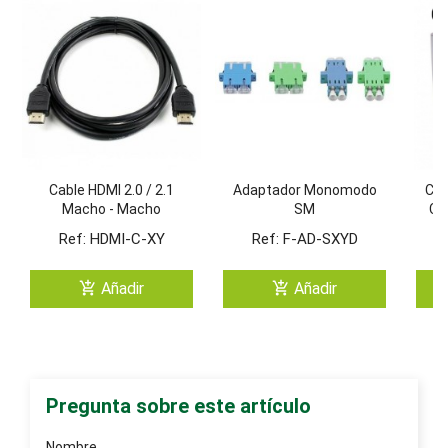
Cable HDMI 2.0 / 2.1
Adaptador Monomodo
Cab
Macho - Macho
SM
CC
Ref: HDMI-C-XY
Ref: F-AD-SXYD
R
add_shopping_cart
add_shopping_cart
Añadir
Añadir
Pregunta sobre este artículo
Nombre