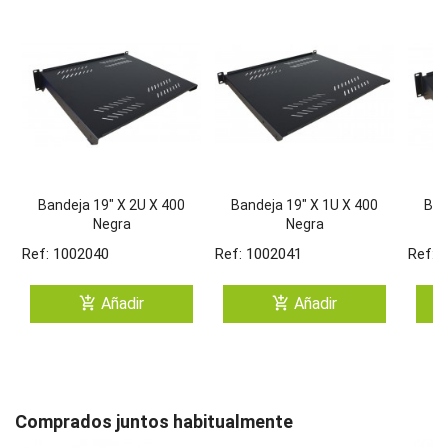
Bandeja 19" X 2U X 400
Bandeja 19" X 1U X 400
Ban
Negra
Negra
Ref: 1002040
Ref: 1002041
Ref: 
add_shopping_cart
add_shopping_cart
Añadir
Añadir
Comprados juntos habitualmente