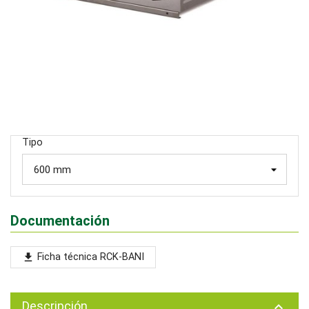
Tipo
Documentación
Ficha técnica RCK-BANI
file_download
Descripción
keyboard_arrow_up