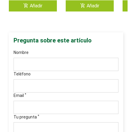
add_shopping_cart
add_shopping_cart
Añadir
Añadir
Pregunta sobre este artículo
Nombre
Teléfono
*
Email
*
Tu pregunta