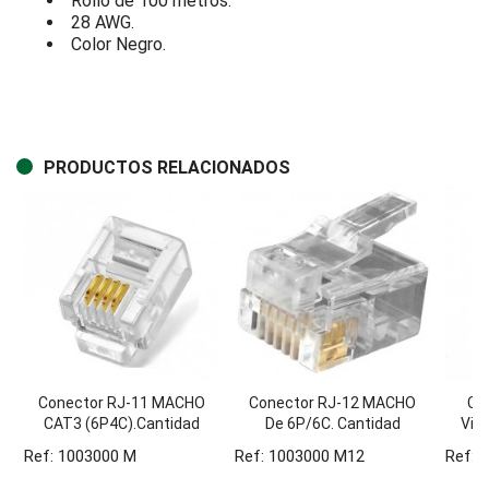
Rollo de 100 metros.
28 AWG.
Color Negro.
PRODUCTOS RELACIONADOS
Conector RJ-11 MACHO
Conector RJ-12 MACHO
Cab
CAT3 (6P4C).Cantidad
De 6P/6C. Cantidad
Via
Minima. Bolsa 100 Unid
Minima. Bolsa 100 Unid.
Ref: 1003000 M
Ref: 1003000 M12
Ref: 