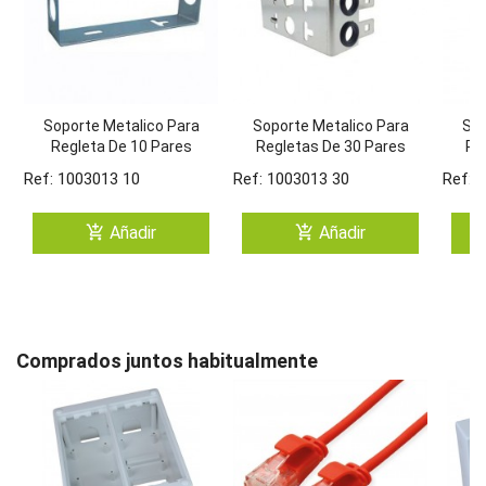
Soporte Metalico Para
Soporte Metalico Para
Sop
Regleta De 10 Pares
Regletas De 30 Pares
Re
Ref: 1003013 10
Ref: 1003013 30
Ref: 
add_shopping_cart
add_shopping_cart
Añadir
Añadir
Comprados juntos habitualmente