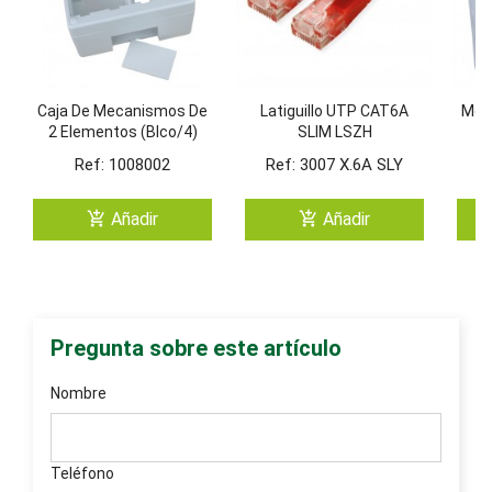
Caja De Mecanismos De
Latiguillo UTP CAT6A
Modu
2 Elementos (Blco/4)
SLIM LSZH
Ref: 1008002
Ref: 3007 X.6A SLY
add_shopping_cart
add_shopping_cart
Añadir
Añadir
Pregunta sobre este artículo
Nombre
Teléfono