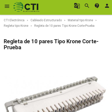
g_translate
search
contact_support
person

CTI Electrónica
Cableado Estructurado
Material tipo Krone
Regleta tipo Krone
Regleta de 10 pares Tipo Krone Corte-Prueba
Regleta de 10 pares Tipo Krone Corte-
Prueba