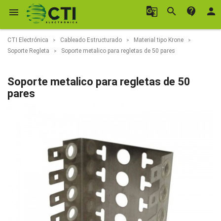
g_translate
search
contact_support
person

CTI Electrónica
Cableado Estructurado
Material tipo Krone
Soporte Regleta
Soporte metalico para regletas de 50 pares
Soporte metalico para regletas de 50
pares