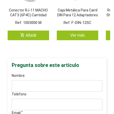
Conector RJ-11 MACHO
Caja Metálica Para Carril
Reg
CAT3 (6P4C).Cantidad
DIN Para 12 Adaptadores
Shuc
Minima. Bolsa 100 Unid
SC SIMPLEX
Ref: 1003000 M
Ref: F-DIN-12SC
add_shopping_cart
Añadir
Ver más
Pregunta sobre este artículo
Nombre
Teléfono
*
Email