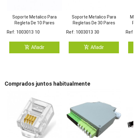
Soporte Metalico Para
Soporte Metalico Para
Mar
Regleta De 10 Pares
Regletas De 30 Pares
Re
Ref: 1003013 10
Ref: 1003013 30
Ref: 
add_shopping_cart
add_shopping_cart
Añadir
Añadir
Comprados juntos habitualmente