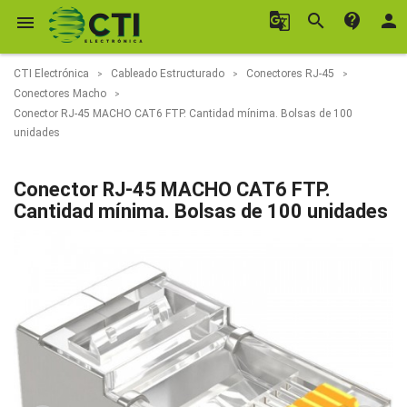
g_translate
search
contact_support
person

CTI Electrónica
Cableado Estructurado
Conectores RJ-45
Conectores Macho
Conector RJ-45 MACHO CAT6 FTP. Cantidad mínima. Bolsas de 100
unidades
Conector RJ-45 MACHO CAT6 FTP.
Cantidad mínima. Bolsas de 100 unidades