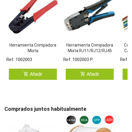
Herramienta Crimpadora
Herramienta Crimpadora
Con
Mixta
Mixta RJ11/RJ12/RJ45
CAT
RJ9/RJ11/RJ12/RJ45
Profesional METALICA
Can
Ref: 1002003
Ref: 1002003 P
Ref: 
add_shopping_cart
add_shopping_cart
Añadir
Añadir
Comprados juntos habitualmente