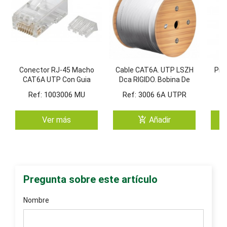
Conector RJ-45 Macho
Cable CAT6A. UTP LSZH
Pig
CAT6A UTP Con Guia
Dca RIGIDO. Bobina De
Externa. Cantidad
305 Metros
Ref: 1003006 MU
Ref: 3006 6A UTPR
Minima. Bolsa 100
Unidades
add_shopping_cart
Ver más
Añadir
Pregunta sobre este artículo
Nombre