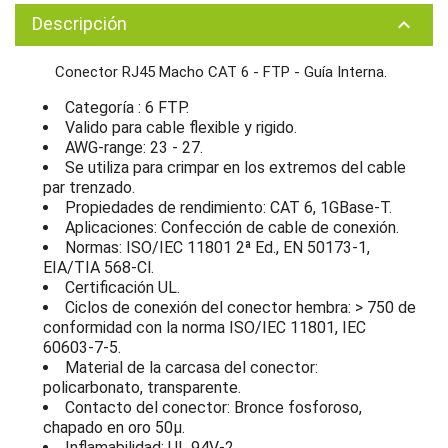
Descripción
keyboard_arrow_up
Conector RJ45 Macho CAT 6 - FTP - Guía Interna.
Categoría : 6 FTP.
Valido para cable flexible y rigido.
AWG-range: 23 - 27.
Se utiliza para crimpar en los extremos del cable
par trenzado.
Propiedades de rendimiento: CAT 6, 1GBase-T.
Aplicaciones: Confección de cable de conexión.
Normas: ISO/IEC 11801 2ª Ed., EN 50173-1,
EIA/TIA 568-Cl.
Certificación UL.
Ciclos de conexión del conector hembra: > 750 de
conformidad con la norma ISO/IEC 11801, IEC
60603-7-5.
Material de la carcasa del conector:
policarbonato, transparente.
Contacto del conector: Bronce fosforoso,
chapado en oro 50μ.
Inflamabilidad: UL 94V-2.