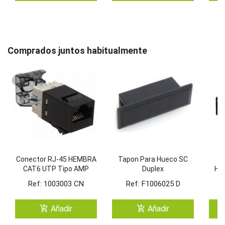
Comprados juntos habitualmente
Conector RJ-45 HEMBRA
Tapon Para Hueco SC
Ca
CAT6 UTP Tipo AMP
Duplex
Hor
180º Keystone Negro
Fus
Ref: 1003003 CN
Ref: F1006025 D
Pu
add_shopping_cart
add_shopping_cart
Añadir
Añadir