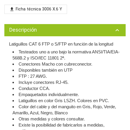
Ficha técnica 3006 X.6 Y
file_download
Descripción
keyboard_arrow_up
Latiguillos CAT 6 FTP o S/FTP en función de la longitud
Testeados uno a uno bajo la normativa ANSI/TIA/EIA-
568B.2 y ISO/IEC 11801 2ª.
Conectores Macho con cubreconector.
Disponibles también en UTP
FTP : 27 AWG.
Incluye conectores RJ-45.
Conductor CCA.
Empaquetados individualmente.
Latiguillos en color Gris LSZH. Colores en PVC.
Color del cable y del manguito en Gris, Rojo, Verde,
Amarillo, Azul, Negro, Blanco
Otras medidas y colores consultar.
Existe la posibilidad de fabricarlos a medidas,