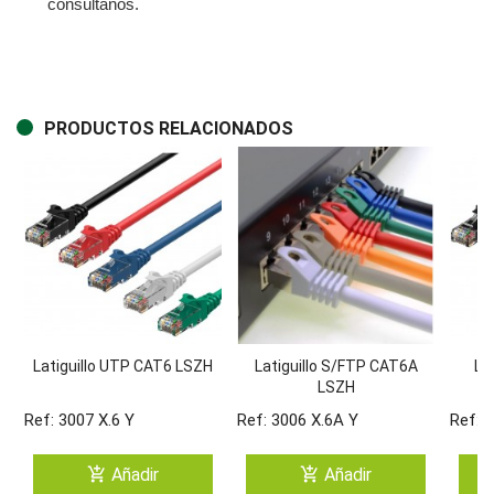
consúltanos.
PRODUCTOS RELACIONADOS
Latiguillo UTP CAT6 LSZH
Latiguillo S/FTP CAT6A
La
LSZH
Ref: 3007 X.6 Y
Ref: 3006 X.6A Y
Ref: 
add_shopping_cart
add_shopping_cart
Añadir
Añadir